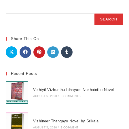
Search
SEARCH
Share This On
Recent Posts
Vizhiyil Vizhunthu Idhayam Nuzhainthu Novel
AUGUST 5, 2020
/
0 COMMENTS
Vizhineer Thangayo Novel by Srikala
AUGUST 5, 2020
/
1 COMMENT