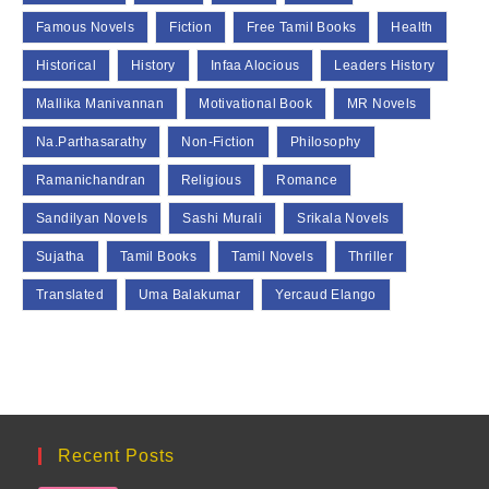
Famous Novels
Fiction
Free Tamil Books
Health
Historical
History
Infaa Alocious
Leaders History
Mallika Manivannan
Motivational Book
MR Novels
Na.Parthasarathy
Non-Fiction
Philosophy
Ramanichandran
Religious
Romance
Sandilyan Novels
Sashi Murali
Srikala Novels
Sujatha
Tamil Books
Tamil Novels
Thriller
Translated
Uma Balakumar
Yercaud Elango
Recent Posts