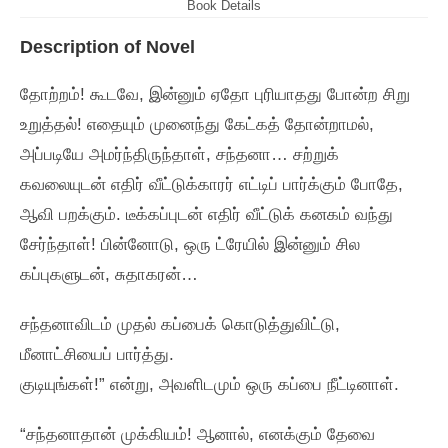
Book Details
Description of Novel
தோற்றம்‌! கூடவே, இன்னும்‌ ஏதோ புரியாதது போன்ற சிறு
உறுத்தல்‌! எதையும்‌ முனைந்து கேட்கத்‌ தோன்றாமல்‌,
அப்படியே அமர்ந்திருந்தாள்‌, சந்தனா… சற்றுக்‌
கவலையுடன்‌ எதிர்‌ வீட்டுக்காரர்‌ எட்டிப்‌ பார்க்கும்‌ போதே,
ஆவி பறக்கும்‌. டீக்கப்புடன்‌ எதிர்‌ வீட்டுக்‌ கனகம்‌ வந்து
சேர்ந்தாள்‌! பின்னோடு, ஒரு ட்ரேயில்‌ இன்னும்‌ சில
கப்புகளுடன்‌, சுதாகரன்‌…
சந்தனாவிடம்‌ முதல்‌ கப்பைக்‌ கொடுத்துவிட்டு,
மீனாட்சியைப்‌ பார்த்து.
குடியுங்கள்‌!” என்று, அவளிடமும்‌ ஒரு கப்பை நீட்டினாள்‌.
“சந்தனாதான்‌ முக்கியம்‌! ஆனால்‌, எனக்கும்‌ தேவை