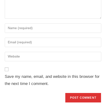
Enter
your
name
Enter
or
your
username
email
Enter
to
address
your
comment
to
website
comment
URL
Save my name, email, and website in this browser for
(optional)
the next time I comment.