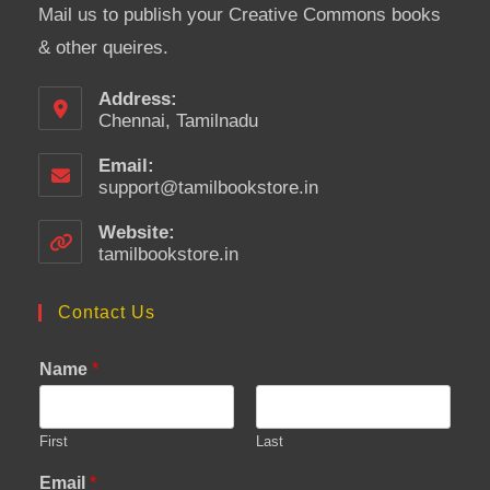
Mail us to publish your Creative Commons books
& other queires.
Address:
Chennai, Tamilnadu
Email:
support@tamilbookstore.in
Opens
in
your
Website:
application
tamilbookstore.in
Contact Us
Name
*
First
Last
Email
*