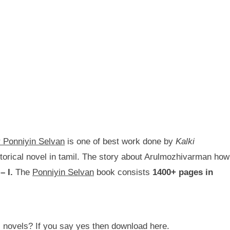
r Ponniyin Selvan
is one of best work done by
Kalki
istorical novel in tamil. The story about Arulmozhivarman how
– I.
The
Ponniyin Selvan
book consists
1400+ pages in
l novels? If you say yes then download here.