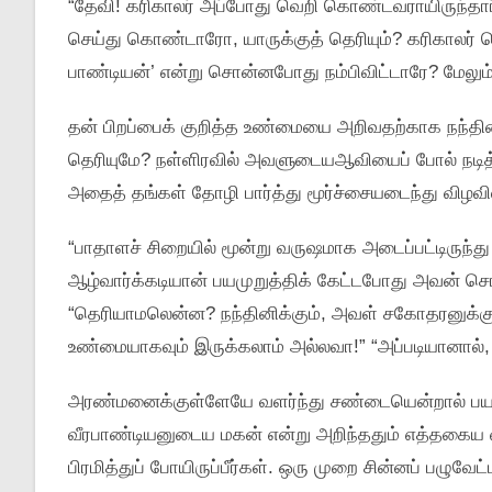
“தேவி! கரிகாலர் அப்போது வெறி கொண்டவராயிருந்
செய்து கொண்டாரோ, யாருக்குத் தெரியும்? கரிகாலர் 
பாண்டியன்’ என்று சொன்னபோது நம்பிவிட்டாரே? மேலும்
தன் பிறப்பைக் குறித்த உண்மையை அறிவதற்காக நந்தி
தெரியுமே? நள்ளிரவில் அவளுடையஆவியைப் போல் நடித்த
அதைத் தங்கள் தோழி பார்த்து மூர்ச்சையடைந்து விழ
“பாதாளச் சிறையில் மூன்று வருஷமாக அடைப்பட்டிருந
ஆழ்வார்க்கடியான் பயமுறுத்திக் கேட்டபோது அவன் சொன
“தெரியாமலென்ன? நந்தினிக்கும், அவள் சகோதரனுக்கு
உண்மையாகவும் இருக்கலாம் அல்லவா!” “அப்படியானால்,
அரண்மனைக்குள்ளேயே வளர்ந்து சண்டையென்றால் பயந்
வீரபாண்டியனுடைய மகன் என்று அறிந்ததும் எத்தகைய வீர
பிரமித்துப் போயிருப்பீர்கள். ஒரு முறை சின்னப் பழுவே