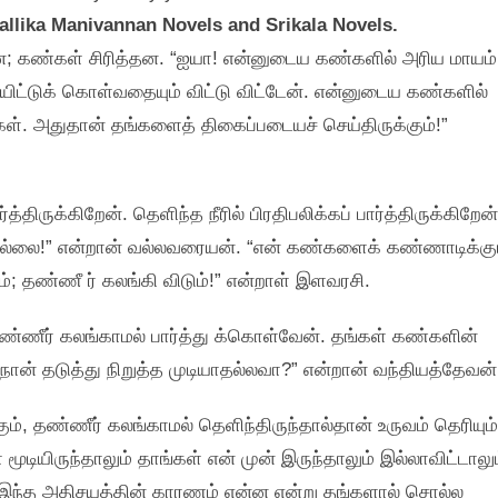
allika Manivannan Novels and Srikala Novels.
தன; கண்கள் சிரித்தன. “ஐயா! என்னுடைய கண்களில் அரிய மாயம்
ிட்டுக் கொள்வதையும் விட்டு விட்டேன். என்னுடைய கண்களில்
்கள். அதுதான் தங்களைத் திகைப்படையச் செய்திருக்கும்!”
ருக்கிறேன். தெளிந்த நீரில் பிரதிபலிக்கப் பார்த்திருக்கிறேன்
தில்லை!” என்றான் வல்லவரையன். “என் கண்களைக் கண்ணாடிக்கு
ம்; தண்ணீ ர் கலங்கி விடும்!” என்றாள் இளவரசி.
தண்ணீர் கலங்காமல் பார்த்து க்கொள்வேன். தங்கள் கண்களின்
ான் தடுத்து நிறுத்த முடியாதல்லவா?” என்றான் வந்தியத்தேவன்
கும், தண்ணீர் கலங்காமல் தெளிந்திருந்தால்தான் உருவம் தெரியும்
டியிருந்தாலும் தாங்கள் என் முன் இருந்தாலும் இல்லாவிட்டாலு
. இந்த அதிசயத்தின் காரணம் என்ன என்று தங்களால் சொல்ல