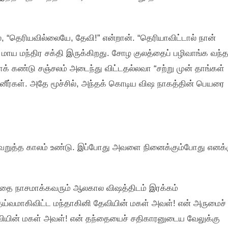
், “தெரியவில்லையே, தேவி!” என்றான். “தெரியாவிட்டால் நான்
மாய மந்திர சக்தி இருக்கிறது. சோழ குலத்தைப் பழிவாங்க வந்
் கண்டு சஞ்சலம் அடைந்து விட்டதல்லவா “சற்று முன் தாங்கள்
னீர்கள். அதே மூச்சில், அந்தக் கொடிய விஷ நாகத்தின் பெயரை
் வெறுத்த காலம் உண்டு. இப்போது அவளை நினைக்கும்போது எனக்
்தை நாசமாக்கவரும் ஆலகால விஷத்திடம் இரக்கம்
ெய்வமாகிவிட்ட மந்தாகினி தேவியின் மகள் அவள்! என் அருமைச்
ியின் மகள் அவள்! என் தந்தையைச் சதிகாரனுடைய வேலுக்கு