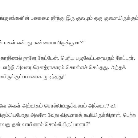
ங்குலங்களின் பகைமை தீர்ந்து இரு குலமும் ஒரு குலமாயிருக்கும
னின் மகள் என்பது உண்மையாயிருக்குமா?”
காதினால் நானே கேட்டேன். பெரிய பழுவேட்டரையரும் கேட்டார்.
 மாற்றி அவரை ரௌத்ராகாரம் கொள்ளச் செய்தது. அந்தக்
ிருக்கும் யமனாக முடிந்தது!”
காகவே அவள் அவ்விதம் சொல்லியிருக்கலாம் அல்லவா? வீர
ிரும்பியபோது அவளே வேறு விதமாகக் கூறியிருக்கிறாள். பெற்ற
ணாவது தன் வாயினால் சொல்லியிருப்பாளா?”