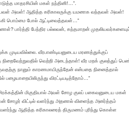
டுத்த மாதரசியின் மகள் நந்தினி!…”.
யவள் அவள்! ஆதித்த கரிகாலருக்கு யமனாக வந்தவள் அவள்!
யக்கி பொம்மை போல் ஆட்டிவைத்தவள்…”
ாள்? பார்த்தி பேந்திர பல்லவன், கந்தமாறன் முதலியவர்களையும
க்க முடியவில்லை. வீரபாண்டியனுடைய மரணத்துக்குப்
நிறைவேற்றுவதில் வெற்றி அடைந்தாள்! வீர மறக் குலத்துப் பெண
ுவதற்கு நானும் காரணமாயிருந்தேன் என்பதை நினைத்தால்
ல் பழையாறையிலிருந்து விரட்டியடித்தோம்…”
்சிரக்கத்தின் மிகுதியால் அவள் சோழ குலப் பகைவனுடைய மகள்
் சோழர் விட்டில் வளர்ந்து அதனால் விளைந்த அனர்த்தம்
வளர்ந்து ஆதித்த கரிகாலரைத் திருமணம் புரிந்து கொள்ள