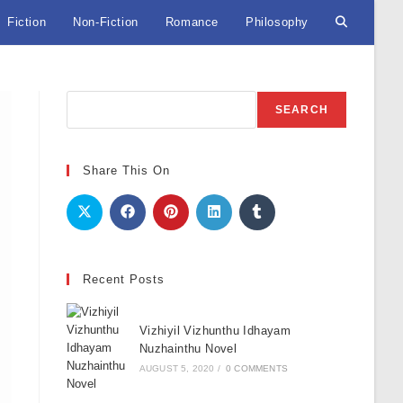
Fiction
Non-Fiction
Romance
Philosophy
Toggle
website
Search
SEARCH
search
Share This On
Recent Posts
Vizhiyil Vizhunthu Idhayam
Nuzhainthu Novel
AUGUST 5, 2020
/
0 COMMENTS