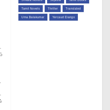
Srikala Novels
Sujatha
Tamil Books
Tamil Novels
Thriller
Translated
Uma Balakumar
Yercaud Elango
.
ம்
.
.
ம்