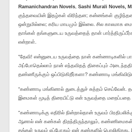
Ramanichandran Novels
,
Sashi Murali Novels, M
குந்தவையின் இதழ்கள் விரிந்தன; கன்னங்கள் குழிந்
ஒன்றுமில்லை; கரிய மாயமும் இல்லை. சில காலமாக மைய
தாங்கள் தங்களுடைய உருவத்தைத் தான் பார்த்திருப்பீர
என்றாள்.
“தேவி! என்னுடைய உருவத்தை நான் கண்ணாடிகளில் பார்த்தி
அப்போதெல்லாம் நான் எந்தவிதத் திகைப்பும் அடைந்த
தண்ணீருக்கும் ஒப்பிடுகிறீர்களா? கண்ணாடி மங்கிவிடு
“கண்ணாடி மங்கினால் துடைத்துச் சுத்தம் செய்வேன். 
இமைகள் மூடித் திரையிட்டு என் உருவத்தை மறைப்பதை ந
“கண்ணாடிக்கு எதிரில் நின்றால்தான் உருவம் பிரதிபலிக்
ஆனால் என் கண்கள் திறந்திருந்தாலும், கண்ணிமைகள் மூ
தங்கள் உருவம் எப்போதும் என் கண்களில் பொலிகிறது