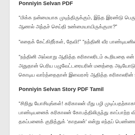
Ponniyin Selvan PDF
“மிக்க நன்மையாக முடிந்திருக்கும், இந்த இரண்டு பெரு
ஆனால் அந்தச் செய்தி உண்மையாயிருக்குமா?”
“எதைக் கேட்கிறீர்கள், தேவி!” “நந்தினி வீர பாண்டிய
“நந்தினி அவ்வாறு ஆதித்த கரிகாலரிடம் கூறியதை என் 
அதுதான் பெரிய பழுவேட்டரையரின் மனத்தை அடியோடு
கொடிய வார்த்தைதான் இளவரசர் ஆதித்த கரிகாலரின் உய
Ponniyin Selvan Story PDF Tamil
“சிறிது யோசியுங்கள்! கரிகாலன் மீது பழி முடிப்பதற்
பாண்டியனைக் கரிகாலன் கோபத்திலிருந்து காப்பாற்ற வ
தகப்பனைக் குறித்துக் ‘காதலன்’ என்று எந்தப் பெண்