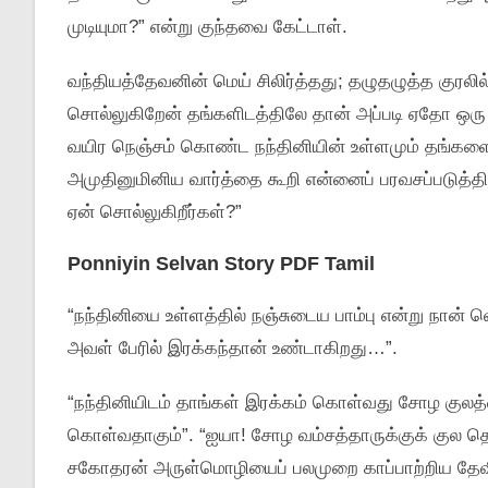
முடியுமா?” என்று குந்தவை கேட்டாள்.
வந்தியத்தேவனின் மெய் சிலிர்த்தது; தழுதழுத்த குரலில
சொல்லுகிறேன் தங்களிடத்திலே தான் அப்படி ஏதோ ஒரு 
வயிர நெஞ்சம் கொண்ட நந்தினியின் உள்ளமும் தங்களைக
அமுதினுமினிய வார்த்தை கூறி என்னைப் பரவசப்படுத்தி
ஏன் சொல்லுகிறீர்கள்?”
Ponniyin Selvan Story PDF Tamil
“நந்தினியை உள்ளத்தில் நஞ்சுடைய பாம்பு என்று நான
அவள் பேரில் இரக்கந்தான் உண்டாகிறது…”.
“நந்தினியிடம் தாங்கள் இரக்கம் கொள்வது சோழ குலத
கொள்வதாகும்”. “ஐயா! சோழ வம்சத்தாருக்குக் குல த
சகோதரன் அருள்மொழியைப் பலமுறை காப்பாற்றிய தேவ