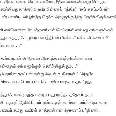
தார். அவள் என்ன சொன்னாளோ, இவர் என்னவென்று பொருள்
சொல்லியதுதானே? அவரே பின்னால் நந்தினி ‘என் தகப்பன் வீர
 வீர பாண்டியன் இறந்த பிறகே அவளுக்கு இது தெரிந்திருக்கலாம
னி என்னென்ன பிரயத்தனங்கள் செய்தாள் என்பது தங்களுக்குத்
ுச் சுந்தர சோழரைப் பைத்தியம் பிடிக்க அடிக்க வில்லையா?
வில்லையா…?”
்து தங்களுடன் விடுதலை அடைந்த பைத்தியக்காரனை
்னதும் தங்களுக்குத் தெரிந்திருக்கும்…”
ம் தானே தகப்பன் என்று அவன் கூறினான்.” “அதுவே
 சில சமயம் பொய்யும் மிக்க வலிமையுடையதாகிறது.
து கொண்டிருந்த பழைய மது ராந்தகத்தேவர் தாம்
 புருஷர் ஆகிவிட்டார் என்பதைத் தாங்கள் பார்த்திருந்தால்
ட்டரையர் தமது வயிரக் கரத்தால் என் தோளைப் பற்றினார்.