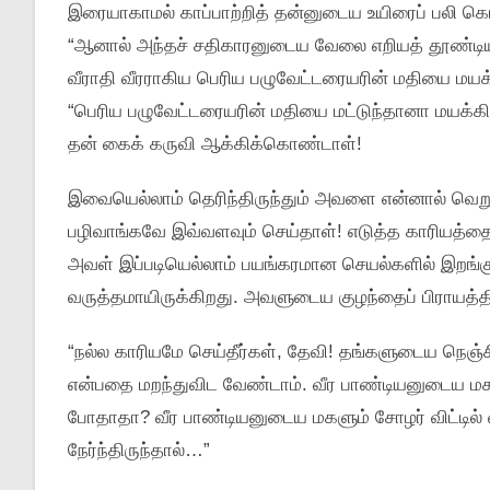
இரையாகாமல் காப்பாற்றித் தன்னுடைய உயிரைப் பலி கொ
“ஆனால் அந்தச் சதிகாரனுடைய வேலை எறியத் தூண்டி
வீராதி வீரராகிய பெரிய பழுவேட்டரையரின் மதியை ம
“பெரிய பழுவேட்டரையரின் மதியை மட்டுந்தானா மயக்கின
தன் கைக் கருவி ஆக்கிக்கொண்டாள்!
இவையெல்லாம் தெரிந்திருந்தும் அவளை என்னால் வெறு
பழிவாங்கவே இவ்வளவும் செய்தாள்! எடுத்த காரியத்தை 
அவள் இப்படியெல்லாம் பயங்கரமான செயல்களில் இறங்க
வருத்தமாயிருக்கிறது. அவளுடைய குழந்தைப் பிராயத்தி
“நல்ல காரியமே செய்தீர்கள், தேவி! தங்களுடைய நெஞ
என்பதை மறந்துவிட வேண்டாம். வீர பாண்டியனுடைய மகன
போதாதா? வீர பாண்டியனுடைய மகளும் சோழர் விட்டில் 
நேர்ந்திருந்தால்…”