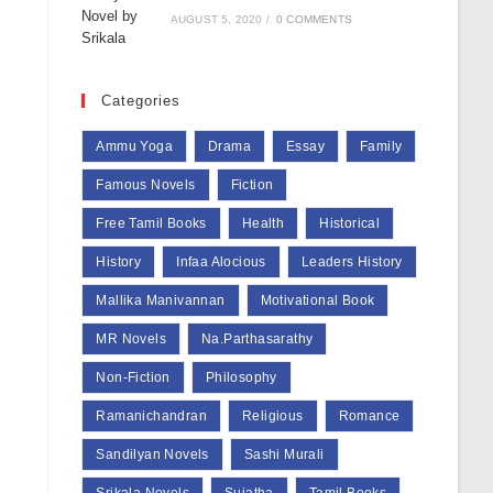
AUGUST 5, 2020
/
0 COMMENTS
Categories
Ammu Yoga
Drama
Essay
Family
Famous Novels
Fiction
Free Tamil Books
Health
Historical
History
Infaa Alocious
Leaders History
Mallika Manivannan
Motivational Book
MR Novels
Na.Parthasarathy
Non-Fiction
Philosophy
Ramanichandran
Religious
Romance
Sandilyan Novels
Sashi Murali