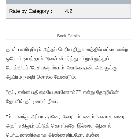
Rate by Category :
4.2
Book Details
தான்‌ பணிபுரியும்‌ அந்தப்‌ பெரிய நிறுவனத்தில்‌ எம்‌.டி. என்ற
ஒரே விஷயத்தால்‌ அவள்‌ வியர்த்து விறுவிறுத்துப்‌
போய்விடப்‌ ‘பேசியதெல்லாம்‌ நீலாவேதான்‌. அவளுக்கு
ஆயிரம்‌ நன்றி சொல்ல வேண்டும்‌.
“ஏய்‌, என்ன பதிலையே காணோம்‌?”‘ என்று தோழியின்‌
தோளில்‌ தட்டினாள்‌ நீலா.
“ம்‌… வந்து அப்பா தானே, அவரிடம்‌ பணம்‌ கேளாத வரை
அவர்‌ எதிலும்‌ பட்டுக்‌ கொள்வதே இல்லை. ஆனால்‌
பெரியண்ணிக்காக அண்ணனிடமோ, சின்ன