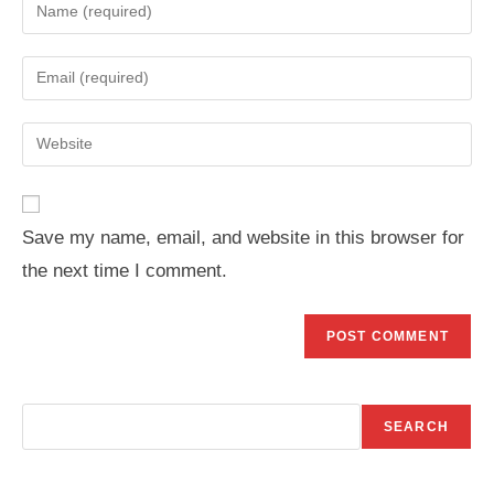
Enter
your
name
Enter
or
your
username
email
Enter
to
address
your
comment
to
website
comment
URL
Save my name, email, and website in this browser for
(optional)
the next time I comment.
Search
SEARCH