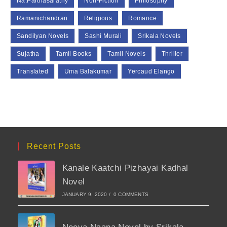
Na.Parthasarathy
Non-Fiction
Philosophy
Ramanichandran
Religious
Romance
Sandilyan Novels
Sashi Murali
Srikala Novels
Sujatha
Tamil Books
Tamil Novels
Thriller
Translated
Uma Balakumar
Yercaud Elango
Recent Posts
Kanale Kaatchi Pizhayai Kadhal
Novel
JANUARY 9, 2020
/
0 COMMENTS