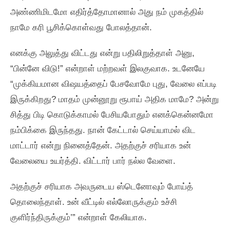
அண்ணிமிடமோ எதிர்த்தோமானால்‌ அது நம்‌ முகத்தில்‌
நாமே கரி பூசிக்கொள்வது போலத்தான்‌.
எனக்கு அலுத்து விட்டது என்று பதிலிறுத்தாள்‌ அனு,
“பின்னே விடு!” என்றாள்‌ மற்றவள்‌ இலகுவாக. உடனேயே
“முக்கியமான விஷயத்தைப்‌ பேசவோமே புது, வேலை எப்படி
இருக்கிறது? மாதம்‌ முன்னூறு ரூபாய்‌ அதிக மாமே? அன்று
சித்து பிடி கொடுக்காமல்‌ பேசியபோதும்‌ எனக்கென்னமோ
நம்பிக்கை இருந்தது. நான்‌ கேட்டால்‌ செய்யாமல்‌ விட
மாட்டார்‌ என்று நினைத்தேன்‌. அதற்குச்‌ சரியாக உன்‌
வேலையை உயர்த்தி. விட்டார்‌ பார்‌ நல்ல வேளை.
அதற்குச்‌ சரியாக அவருடைய ஸ்டெனோவும்‌ போய்த்‌
தொலைந்தாள்‌. உன்‌ வீட்டில்‌ எல்லோருக்கும்‌ உச்சி
குளிர்ந்திருக்கும்‌’” என்றாள்‌ கேலியாக.