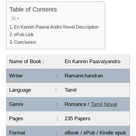
Table of Contents
En Kannin Paavai Andro Novel Description
ePub Link
Conclusion
Name of Book :
En Kannin Paavaiyandro
Writer :
Ramanichandran
Language :
Tamil
Genre :
Romance /
Tamil Novel
Pages :
235 Papers
Format :
eBook / ePub / Kindle epub