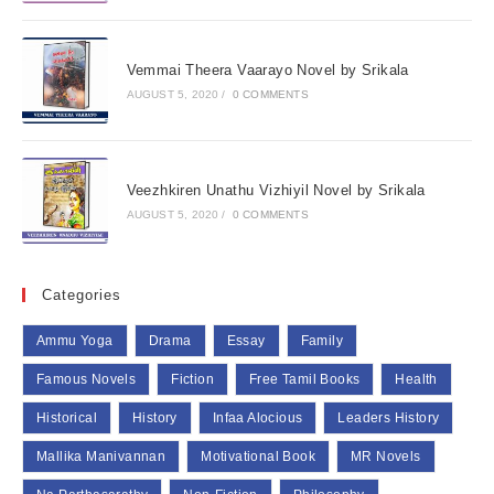
Vemmai Theera Vaarayo Novel by Srikala
AUGUST 5, 2020
/
0 COMMENTS
Veezhkiren Unathu Vizhiyil Novel by Srikala
AUGUST 5, 2020
/
0 COMMENTS
Categories
Ammu Yoga
Drama
Essay
Family
Famous Novels
Fiction
Free Tamil Books
Health
Historical
History
Infaa Alocious
Leaders History
Mallika Manivannan
Motivational Book
MR Novels