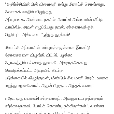
“அதிர்ச்சியின்‌ பின்‌ விளைவு!” என்று மீனாட்சி சொன்னது,
லேசாகக்‌ காதில்‌ விழுந்தது.
அப்புறமாக, அண்ணா நகரில்‌ மீனாட்சி அம்மாளின்‌ வீட்டு
வாயிலில்‌, அவள்‌ எழுப்பியது தான்‌. சந்தனாவுக்குத்‌
தெரியும்‌. அவ்வளவு ஆழ்ந்த தூக்கம்‌!
மீனாட்சி அம்மாளின்‌ வற்புறுத்தலுக்காக இரண்டு
தோசைகளை விழுங்கி விட்டுப்‌ பழக்க:
தோஷத்தில்‌ பல்லைத்‌ துலக்கி, அவளுக்கென்று
கொடுக்கப்பட்ட அறையில்‌ கிடந்த
படுக்கையில்‌ விழுந்தவள்‌, மீண்டும்‌ சில மணி நேரம்‌, உலகை
மறந்து உறங்கினாள்‌. அதன்‌ பிறகு… அந்தக்‌ கனவு!
ஏதோ ஒரு பயணம்‌! சந்தனாவும்‌, அவளுடைய தந்தையும்‌
சந்தோஷமாகப்‌ போய்க்‌ கொண்டிருக்கிறார்கள்‌!. வண்ண
வண்ணப்‌ பூக்களுடன்‌ கூடிய செடிக்‌ கொடிகளும்‌,