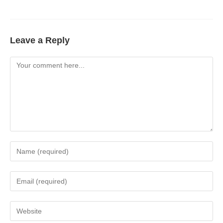
Leave a Reply
Comment
Enter
your
name
Enter
or
your
username
email
Enter
to
address
your
comment