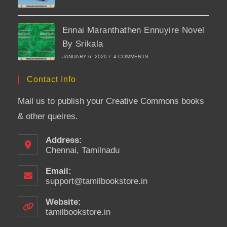
Ennai Maranthathen Ennuyire Novel
By Srikala
JANUARY 6, 2020
/
4 COMMENTS
Contact Info
Mail us to publish your Creative Commons books
& other queires.
Address:
Chennai, Tamilnadu
Email:
support@tamilbookstore.in
Opens
in
your
Website:
application
tamilbookstore.in