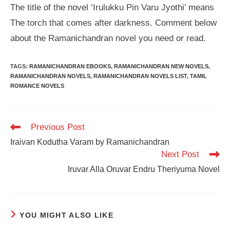
The title of the novel ‘Irulukku Pin Varu Jyothi’ means
The torch that comes after darkness. Comment below
about the Ramanichandran novel you need or read.
TAGS
:
RAMANICHANDRAN EBOOKS
,
RAMANICHANDRAN NEW NOVELS
,
RAMANICHANDRAN NOVELS
,
RAMANICHANDRAN NOVELS LIST
,
TAMIL
ROMANCE NOVELS
Read
Previous Post
more
Iraivan Kodutha Varam by Ramanichandran
articles
Next Post
Iruvar Alla Oruvar Endru Theriyuma Novel
YOU MIGHT ALSO LIKE