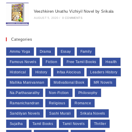
Veezhkiren Unathu Vizhiyil Novel by Srikala
AUGUST 5, 2020
/
0 COMMENTS
Categories
Ammu Yoga
Drama
Essay
Family
Famous Novels
Fiction
Free Tamil Books
Health
Historical
History
Infaa Alocious
Leaders History
Mallika Manivannan
Motivational Book
MR Novels
Na.Parthasarathy
Non-Fiction
Philosophy
Ramanichandran
Religious
Romance
Sandilyan Novels
Sashi Murali
Srikala Novels
Sujatha
Tamil Books
Tamil Novels
Thriller