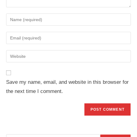
Enter
your
name
Enter
or
your
username
email
Enter
to
address
your
comment
to
website
comment
URL
Save my name, email, and website in this browser for
(optional)
the next time I comment.