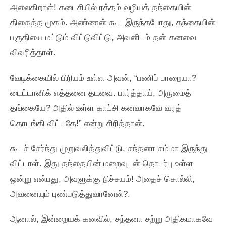
அலைகிறாள்‌! கடைசியில்‌ ரத்தம்‌ வழியத்‌ தந்தையின்‌
திகைத்த முகம்‌. அண்ணன்‌ கூட இருந்தபோது, தந்தையின்‌
பகுதியை மட்டும்‌ விட்டுவிட்டு, அவனிடம்‌ தன்‌ கனவை
விவரித்தாள்‌.
வேடிக்கையில்‌ பிரியம்‌ உள்ள அவன்‌, “பணிப்‌ பாறையா?
டைட்டானிக்‌ எத்தனை தடவை. பார்த்தாய்‌, அருமைத்‌
தங்கையே? அதில்‌ உள்ள காட்சி கனவாகவே வரத்‌
தொடங்கி விட்டதே!” என்று சிரித்தான்‌.
கூடச்‌ சேர்ந்து முறுவலித்துவிட்டு, சந்தனா சும்மா இருந்து
விட்டாள்‌. இது தந்தையின்‌ மறைவுடன்‌ தொடர்பு உள்ள
ஒன்று என்பது, அவளுக்கு நிச்சயம்‌! அதைச்‌ சொல்லி,
அவனையும்‌ புண்படுத்துவானேன்‌?.
ஆனால்‌, இன்றையக்‌ கனவில்‌, சந்தனா சற்று அதிகமாகவே