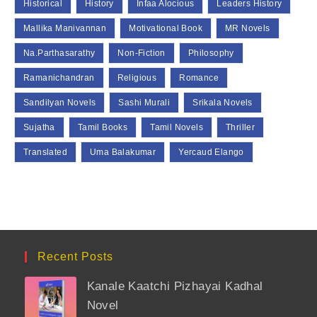
Historical
History
Infaa Alocious
Leaders History
Mallika Manivannan
Motivational Book
MR Novels
Na.Parthasarathy
Non-Fiction
Philosophy
Ramanichandran
Religious
Romance
Sandilyan Novels
Sashi Murali
Srikala Novels
Sujatha
Tamil Books
Tamil Novels
Thriller
Translated
Uma Balakumar
Yercaud Elango
Recent Posts
Kanale Kaatchi Pizhayai Kadhal
Novel