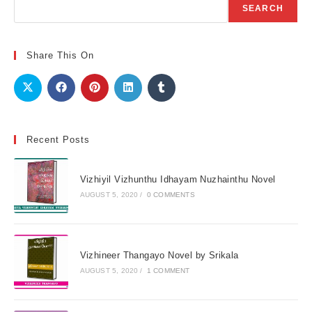
Search
SEARCH
Share This On
Recent Posts
Vizhiyil Vizhunthu Idhayam Nuzhainthu Novel
AUGUST 5, 2020
/
0 COMMENTS
Vizhineer Thangayo Novel by Srikala
AUGUST 5, 2020
/
1 COMMENT