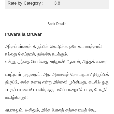
Rate by Category :
3.8
Book Details
Iruvaralla Oruvar
அந்தப்‌ பர்சைத்‌ திருப்பிக்‌ கொடுத்த ஒரே காரணத்தால்‌!
நல்லது செய்தால்‌, நல்லதே நடக்கும்‌.
என்று, தந்தை சொல்வது சரிதான்‌! ஆனால்‌, அந்தக்‌ கனவு!
வாழ்நாள்‌ முழுவதும்‌, அது அவளைத்‌ தொடருமா? திருப்பித்‌
திருப்பி, அதே கனவு என்று இல்லை! முந்தியது, கடலில்‌ ஒரு
படகுப்‌ பயணம்‌! புயலில்‌, ஒரு பனிப்‌ பாறையில்‌ படகு மோதிக்‌
கவிழ்கிறது!!
ஆனாலும்‌, அதிலும்‌, இதே போலத்‌ தந்தையைத்‌ தேடி