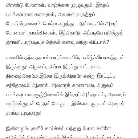
மிரண்டு போனாள்‌. வாழ்க்கை முழுவதும்‌, இந்தப்‌
பயங்கரமான கனவுகள்‌, அவளை வருத்தப்‌
போகின்றனவா?’ மெல்ல எழுந்து. படுக்கையில்‌ அமரப்‌
போனவள்‌ தயங்கினாள்‌. இத்தோடு, அப்படியே படுத்துத்‌
தூங்கி, மறுபடியும்‌ அந்தக்‌ கனவு வந்து விட்டால்‌?
கனவில்‌ தந்தையைப்‌ பார்க்கையில்‌, மகிழ்ச்சியாகத்தான்‌
இருந்தது! அதுவும்‌, அப்பா இறந்து விட்டதாக
நினைத்தோமே இதோ இருக்கிறாரே என்று இரட்டிப்பு
சந்தோஷம்‌! ஆனால்‌, அவரைக்‌ காணாமல்‌, அதுவும்‌
பயங்கரமான சூழ்நிலையில்‌ இங்கும்‌ அங்குமாய்‌, அவரைப்‌
பதற்றத்துடன்‌ தேடும்‌ போது… இன்னொரு தரம்‌ அதைத்‌
தாங்க முடியாது!
இன்னமும்‌. குளிர்‌ காய்ச்சல்‌ வந்தது போல, உள்ளே
நடுங்கிக்‌ கொண்டு தான்‌ இருந்தது. கொஞ்சம்‌ நடந்து