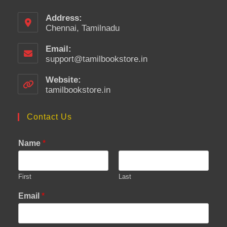
Address:
Chennai, Tamilnadu
Email:
support@tamilbookstore.in
Opens
in
your
Website:
application
tamilbookstore.in
Contact Us
Name
*
First
Last
Email
*