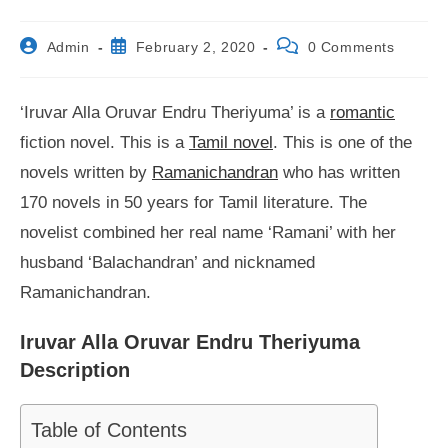
Post
Post
Post
Admin
February 2, 2020
0 Comments
author:
published:
comments:
‘Iruvar Alla Oruvar Endru Theriyuma’ is a
romantic
fiction novel. This is a
Tamil novel
. This is one of the
novels written by
Ramanichandran
who has written
170 novels in 50 years for Tamil literature. The
novelist combined her real name ‘Ramani’ with her
husband ‘Balachandran’ and nicknamed
Ramanichandran.
Iruvar Alla Oruvar Endru Theriyuma
Description
Table of Contents