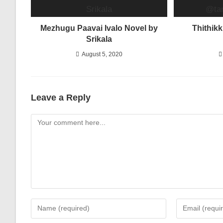
Mezhugu Paavai Ivalo Novel by
Thithikk
Srikala
August 5, 2020
Leave a Reply
Comment
Enter
Enter
your
your