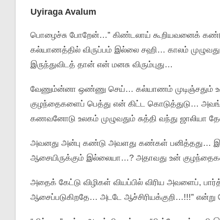
Uyiraga Avalum
பொழைச்சு போறேன்‌…” கிண்டலாய்‌ கூறியவனைக்‌ கண்டு அவ
கல்யாணத்தில்‌ விருப்பம்‌ இல்லை சஹி… காலம்‌ முழுவதும்
இருந்துவிடத்‌ தான்‌ என்‌ மனசு விரும்புது…
வேணும்ன்னா ஒண்ணு செய்‌… கல்யாணம்‌ முடிஞ்சதும்‌ உ
குழந்தைகளைப்‌ பெத்து என்‌ கிட்ட கொடுத்துடு… அவங்
கணவனோடு உலகம்‌ முழுவதும்‌ சுத்தி வந்து ஜாலியா
அவனது அன்பு கண்டு அவளது கண்கள்‌ பனித்தது… இது
ஆசையிருக்கும்‌ இல்லையா…? அதாவது உன்‌ குழந்தைகள
அதைக்‌ கேட்டு விழிகள்‌ வியப்பில்‌ விரிய அவளைப்‌, 
ஆசைப்படுகிறதே… அடடே ஆச்சிரியக்குறி…!!!” என்று 