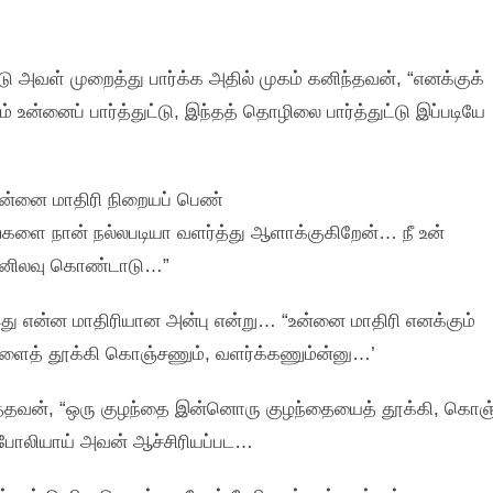
ள்‌ முறைத்து பார்க்க அதில்‌ முகம்‌ கனிந்தவன்‌, “எனக்குக்‌
‌ உன்னைப்‌ பார்த்துட்டு, இந்தத்‌ தொழிலை பார்த்துட்டு இப்படியே
ன்னை மாதிரி நிறையப்‌ பெண்‌
களை நான்‌ நல்லபடியா வளர்த்து ஆளாக்குகிறேன்‌… நீ உன்‌
 தேனிலவு கொண்டாடு…”
 என்ன மாதிரியான அன்பு என்று… “உன்னை மாதிரி எனக்கும்‌
ைத்‌ தூக்கி கொஞ்சணும்‌, வளர்க்கணும்ன்னு…’
பார்த்தவன்‌, “ஒரு குழந்தை இன்னொரு குழந்தையைத்‌ தூக்கி, கொஞ
போலியாய்‌ அவன்‌ ஆச்சிரியப்பட…