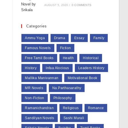
AUGUST 5, 2020
/
0 COMMENTS
Categories
Ammu Yoga
Drama
Essay
Family
Famous Novels
Fiction
Free Tamil Books
Health
Historical
History
Infaa Alocious
Leaders History
Mallika Manivannan
Motivational Book
MR Novels
Na.Parthasarathy
Non-Fiction
Philosophy
Ramanichandran
Religious
Romance
Sandilyan Novels
Sashi Murali