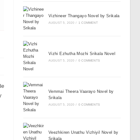
Vizhineer Thangayo Novel by Srikala
AUGUST 5, 2020
/
1 COMMENT
Vizhi Ezhutha Mozhi Srikala Novel
AUGUST 5, 2020
/
0 COMMENTS
le
Vemmai Theera Vaarayo Novel by
y
Srikala
AUGUST 5, 2020
/
0 COMMENTS
Veezhkiren Unathu Vizhiyil Novel by
Srikala