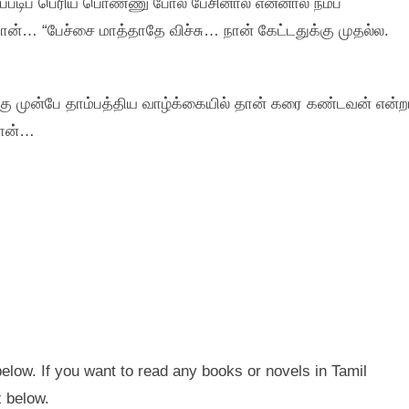
்படிப்‌ பெரிய பொண்ணு போல்‌ பேசினால்‌ என்னால்‌ நம்ப
‌… “பேச்சை மாத்தாதே விச்சு… நான்‌ கேட்டதுக்கு முதல்ல.
ு முன்பே தாம்பத்திய வாழ்க்கையில்‌ தான்‌ கரை கண்டவன்‌ என்ற
னான்‌…
below. If you want to read any books or novels in Tamil
x below.