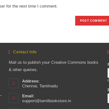
website
er for the next time I comment.
URL
(optional)
Contact Info
Mail us to publish your Creative Commons books
& other queires.
Address:
F
Chennai, Tamilnadu
Email:
support@tamilbookstore.in
Opens
in