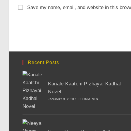
name
email
Save my name, email, and website in this brows
or
address
username
to
to
comment
comment
Recent Posts
Kanale Kaatchi Pizhayai Kadhal
Novel
JANUARY 9, 2020
/
0 COMMENTS