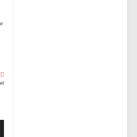
or
el