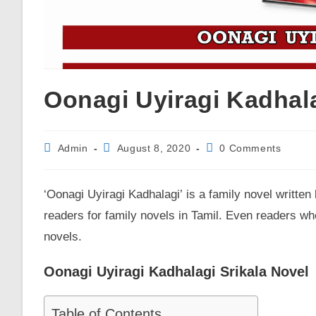
Oonagi Uyiragi Kadhala
Post
Post
Post
Admin
August 8, 2020
0 Comments
author:
published:
comments:
‘Oonagi Uyiragi Kadhalagi’ is a family novel written
readers for family novels in Tamil. Even readers wh
novels.
Oonagi Uyiragi Kadhalagi Srikala Novel
Table of Contents