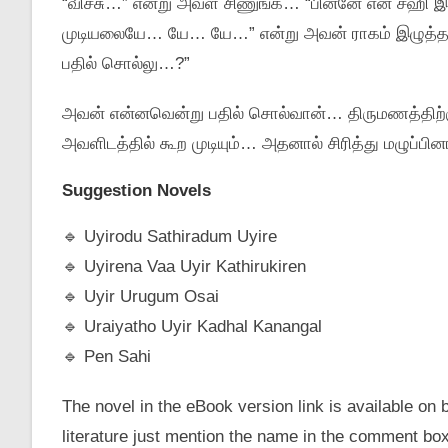
“விச்சு…” என்று அவள்‌ சிணுங்க… “பின்னே என்‌ சஹி இப
முடியலையே… யே… யே…” என்று அவன்‌ ராகம்‌ இழுத்தான்
பதில்‌ சொல்லு…?”
அவன்‌ என்னவென்று பதில்‌ சொல்வான்‌… திருமணத்திற்க
அவளிடத்தில்‌ கூற முடியும்‌… அதனால்‌ சிரித்து மழுப்பி
Suggestion Novels
🔹️ Uyirodu Sathiradum Uyire
🔹️ Uyirena Vaa Uyir Kathirukiren
🔹️ Uyir Urugum Osai
🔹️ Uraiyatho Uyir Kadhal Kanangal
🔹️ Pen Sahi
The novel in the eBook version link is available on 
literature just mention the name in the comment bo