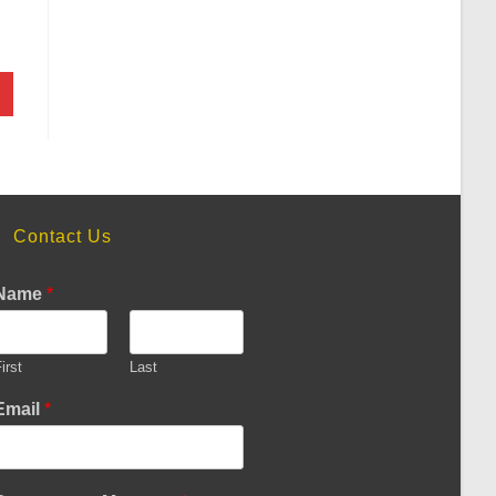
Contact Us
Name
*
irst
Last
Email
*