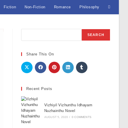
Fiction
Non-Fiction
Romance
Philosophy
Toggle
website
Search
SEARCH
search
Share This On
Recent Posts
Vizhiyil Vizhunthu Idhayam
Nuzhainthu Novel
AUGUST 5, 2020
/
0 COMMENTS