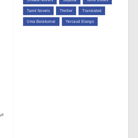
Srikala Novels
Sujatha
Tamil Books
Tamil Novels
Thriller
Translated
Uma Balakumar
Yercaud Elango
்ச