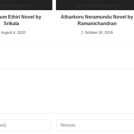
um Ethiri Novel by
Atharkoru Neramundu Novel by
Srikala
Ramanichandran
August 4, 2020
October 30, 2019
Enter
your