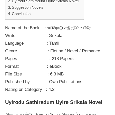
Uyirodu Sathiradum Uyire Srikala Novel
Suggestion Novels
Conclusion
Name of the Book : உயிரோடு சதிரடும் உயிரே
Writer : Srikala
Language : Tamil
Genre : Fiction / Novel / Romance
Pages : 218 Papers
Format : eBook
File Size : 6.3 MB
Published by : Own Publications
Rating on Category : 4.2
Uyirodu Sathiradum Uyire Srikala Novel
அதைக்‌ கண்டு திகை. ப போய்‌ அவனைப்‌ பார்த்தவள்‌