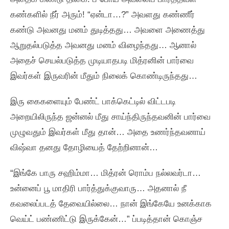
கண்களில்‌ நீர்‌ அரும்‌! “ஏன்டா…?” அவளது கண்ணீர்‌
கண்டு அவனது மனம்‌ துடித்தது… அவளை அணைத்து
ஆறுதல்படுத்த அவனது மனம்‌ விழைந்தது… ஆனால்‌
அதைச்‌ செயல்படுத்த முடியாதபடி மித்ரனின்‌ பார்வை
இவர்கள்‌ இருவரின்‌ மீதும்‌ நிலைக்‌ கொண்டிருந்தது…
இரு கைகளையும்‌ பேண்ட்‌ பாக்கெட்டில்‌ விட்டபடி
அறையிலிருந்த ஜன்னல்‌ மீது சாய்ந்திருந்தவனின்‌ பார்வை
முழுவதும்‌ இவர்கள்‌ மீது தான்‌… அதை உணர்ந்தவனாய்‌
விஷ்வா தனது தோழியைத்‌ தேற்றினான்‌…
“இங்கே பாரு சஹிம்மா… மித்ரன்‌ ரொம்ப நல்லவர்டா…
உன்னைப்‌ பூ மாதிரி பார்த்துக்குவாரு… அதனால்‌ நீ
கவலைப்படத்‌ தேவையில்லை… நான்‌ இங்கேயே உனக்காக
வெய்ட்‌ பண்ணிட்டு இருக்கேன்‌…” ப்படித்தான்‌ கொஞ்ச