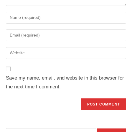
Enter
your
name
Enter
or
your
username
email
Enter
to
address
your
comment
to
website
comment
URL
Save my name, email, and website in this browser for
(optional)
the next time I comment.
Search