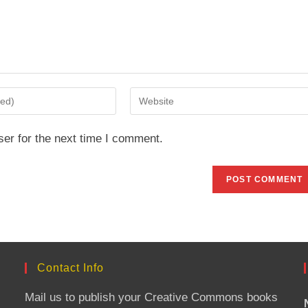
Enter
your
website
er for the next time I comment.
URL
(optional)
Contact Info
Mail us to publish your Creative Commons books