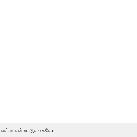
என்ன என்ன ஆசைகளோ