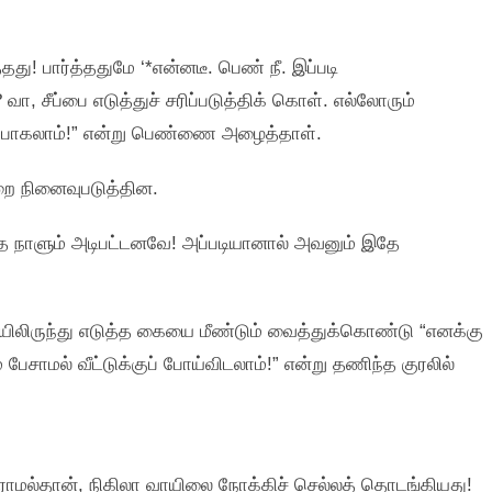
தது! பார்த்ததுமே ‘*என்னடீ. பெண்‌ நீ. இப்படி
ா, சீப்பை எடுத்துச்‌ சரிப்படுத்திக்‌ கொள்‌. எல்லோரும்‌
ா, போகலாம்‌!” என்று பெண்ணை அழைத்தாள்‌.
்றை நினைவுபடுத்தின.
்த நாளும்‌ அடிபட்டனவே! அப்படியானால்‌ அவனும்‌ இதே
ிலிருந்து எடுத்த கையை மீண்டும்‌ வைத்துக்‌கொண்டு “எனக்கு
ேசாமல்‌ வீட்டுக்குப்‌ போய்விடலாம்‌!” என்று தணிந்த குரலில்‌
ாராமல்தான்‌, நிகிலா வாயிலை நோக்கிச்‌ செல்லத்‌ தொடங்கியது!