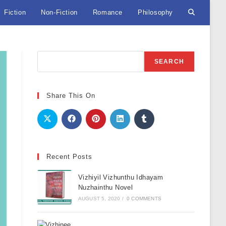
Fiction
Non-Fiction
Romance
Philosophy
Toggle
website
Search
SEARCH
search
Share This On
Recent Posts
Vizhiyil Vizhunthu Idhayam
Nuzhainthu Novel
AUGUST 5, 2020
/
0 COMMENTS