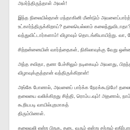
அமர்ந்திருந்தாள்‌ அவள்‌!
இந்த நிலையில்தான்‌ மந்தாகினி மீண்டும்‌ அவளைப்‌பார்த்
உட்கார்ந்‌திருக்கிறாய்‌? தலையெல்லாம்‌ கலைந்துவிடாதா? வ
வந்துவிட்டார்களாம்‌! விழாவும்‌ தொடங்கியாயிற்று. வ
சிற்றன்னையின்‌ வார்த்தைகள்‌, நிகிலாவுக்கு வேறு ஒன
அந்த சவிதா, தனா பேச்சிலும்‌ நடிகையும்‌ அவளது, பிறந
விழாவுக்குத்தான்‌ வந்திருக்கிறான்‌!
அங்கே போனால்‌, அவனைப்‌ பார்க்க நேரக்கூடுமே! தலைய
தலையை வலிக்கிறது சித்தி, ரொம்ப.வும்‌! அதனால்‌, நாம்‌ ப
கூறியபடி வாயில்புறமாகத்‌
திரும்பினாள்‌.
தலைவலி என்ற பிறகு, தடை வரும்‌ என்று சற்றும்‌ எதிர்ப