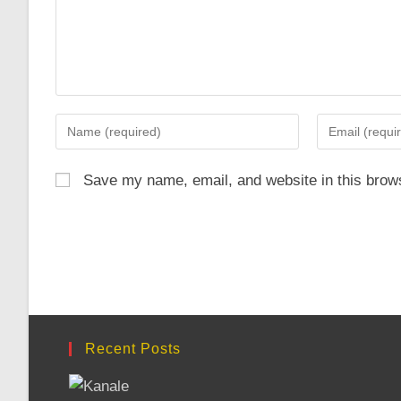
Enter
Enter
your
your
name
email
Save my name, email, and website in this brows
or
address
username
to
to
comment
comment
Recent Posts