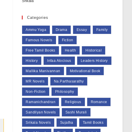
Categories
Ammu Yoga
Drama
Essay
Family
Famous Novels
Fiction
Free Tamil Books
Health
Historical
History
Infaa Alocious
Leaders History
Mallika Manivannan
Motivational Book
MR Novels
Na.Parthasarathy
Non-Fiction
Philosophy
Ramanichandran
Religious
Romance
Sandilyan Novels
Sashi Murali
Srikala Novels
Sujatha
Tamil Books