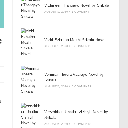
Vizhineer Thangayo Novel by Srikala
AUGUST 5, 2020
/
1 COMMENT
e
Vizhi Ezhutha Mozhi Srikala Novel
AUGUST 5, 2020
/
0 COMMENTS
Vemmai Theera Vaarayo Novel by
Srikala
AUGUST 5, 2020
/
0 COMMENTS
s
Veezhkiren Unathu Vizhiyil Novel by
Srikala
AUGUST 5, 2020
/
0 COMMENTS