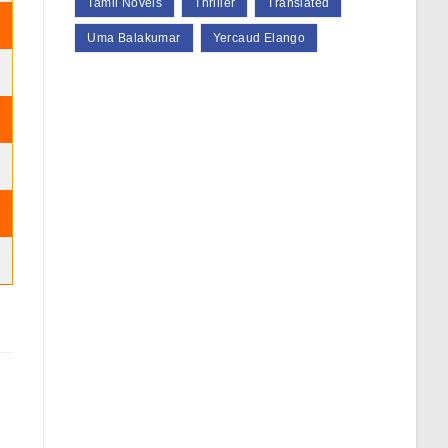
Tamil Novels
Thriller
Translated
Uma Balakumar
Yercaud Elango